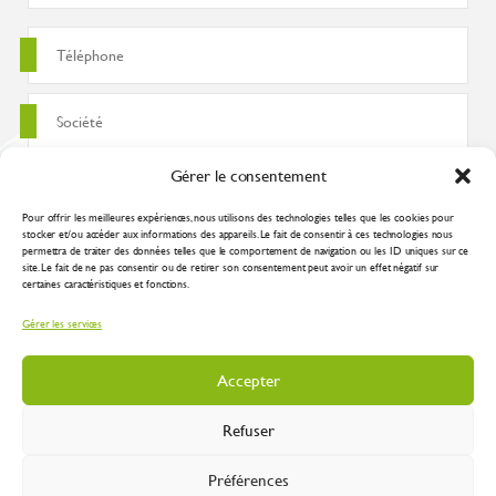
Gérer le consentement
Pour offrir les meilleures expériences, nous utilisons des technologies telles que les cookies pour
stocker et/ou accéder aux informations des appareils. Le fait de consentir à ces technologies nous
permettra de traiter des données telles que le comportement de navigation ou les ID uniques sur ce
site. Le fait de ne pas consentir ou de retirer son consentement peut avoir un effet négatif sur
certaines caractéristiques et fonctions.
J'accepte que ces données soient utilisées pour traiter ma demande
Gérer les services
conformément à la
politique de confidentialité
Accepter
Refuser
Préférences