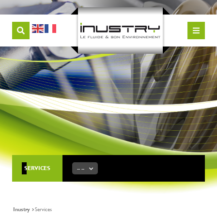
SERVICES
-- --
Inustry
Services