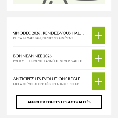
SIMODEC 2026 : RENDEZ-VOUS HALL B1 – STAND I22 !
DU 2 AU 6 MARS 2026, INUSTRY SERA PRÉSENT...
BONNE ANNÉE 2026
POUR CETTE NOUVELLE ANNÉE, LE GROUPE VALLIER POURSUIT SON...
ANTICIPEZ LES ÉVOLUTIONS RÉGLEMENTAIRES SUR LES HUILES SOLUBLES
FACE AUX ÉVOLUTIONS RÉGLEMENTAIRES, L’INDUSTRIE DOIT S’ADAPTER. INUSTRY, VOUS...
AFFICHER TOUTES LES ACTUALITÉS