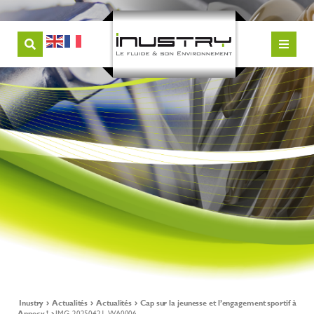
Inustry
Actualités
Actualités
Cap sur la jeunesse et l’engagement sportif à
Annecy !
IMG-20250421-WA0006