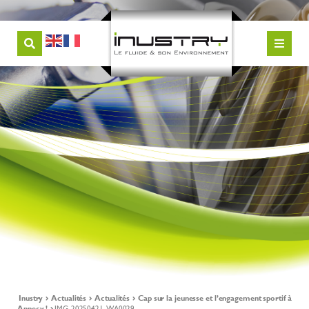
Inustry
Actualités
Actualités
Cap sur la jeunesse et l’engagement sportif à
Annecy !
IMG-20250421-WA0029