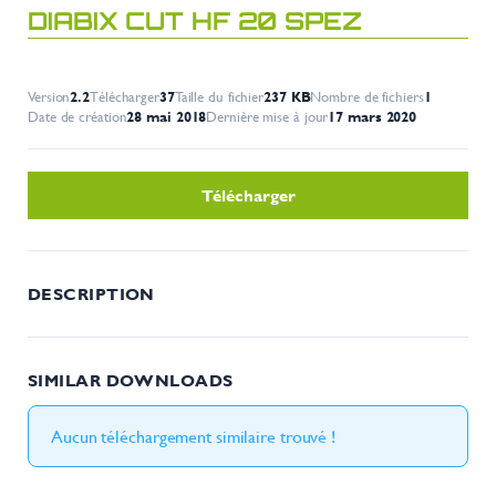
DIABIX CUT HF 20 SPEZ
Version
2.2
Télécharger
37
Taille du fichier
237 KB
Nombre de fichiers
1
Date de création
28 mai 2018
Dernière mise à jour
17 mars 2020
Télécharger
DESCRIPTION
SIMILAR DOWNLOADS
Aucun téléchargement similaire trouvé !