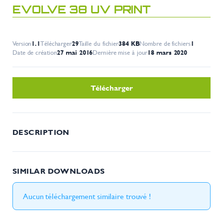
EVOLVE 38 UV PRINT
Version
1.1
Télécharger
29
Taille du fichier
384 KB
Nombre de fichiers
1
Date de création
27 mai 2016
Dernière mise à jour
18 mars 2020
Télécharger
DESCRIPTION
SIMILAR DOWNLOADS
Aucun téléchargement similaire trouvé !