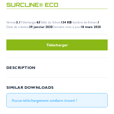
SURCLINE® ECO
Version
3.1
Télécharger
63
Taille du fichier
134 KB
Nombre de fichiers
1
Date de création
29 janvier 2020
Dernière mise à jour
18 mars 2020
Télécharger
DESCRIPTION
SIMILAR DOWNLOADS
Aucun téléchargement similaire trouvé !