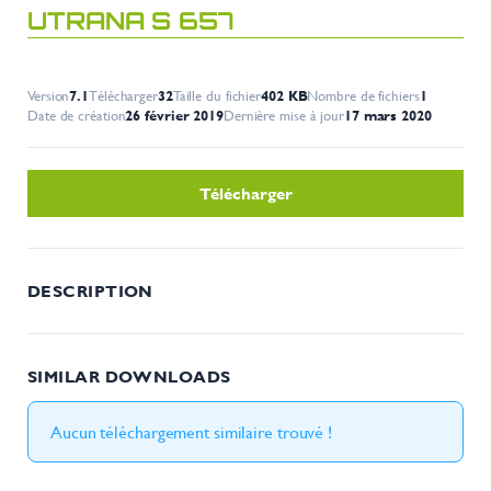
UTRANA S 657
Version
7.1
Télécharger
32
Taille du fichier
402 KB
Nombre de fichiers
1
Date de création
26 février 2019
Dernière mise à jour
17 mars 2020
Télécharger
DESCRIPTION
SIMILAR DOWNLOADS
Aucun téléchargement similaire trouvé !