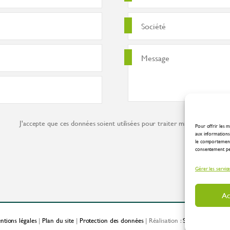
J'accepte que ces données soient utilisées pour traiter ma demande co
Pour offrir les m
aux informations 
le comportement 
consentement peut
Gérer les servic
Ac
ntions légales
|
Plan du site
|
Protection des données
| Réalisation :
Spirale Communic