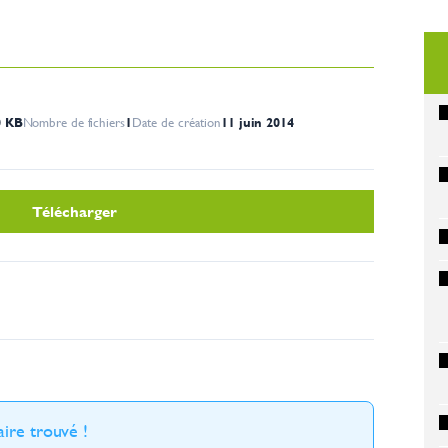
0 KB
Nombre de fichiers
1
Date de création
11 juin 2014
Télécharger
ire trouvé !