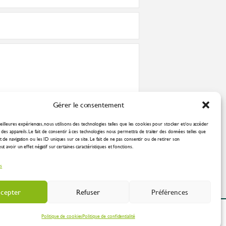
Gérer le consentement
nformément à la
politique de confidentialité
eilleures expériences, nous utilisons des technologies telles que les cookies pour stocker et/ou accéder
des appareils. Le fait de consentir à ces technologies nous permettra de traiter des données telles que
de navigation ou les ID uniques sur ce site. Le fait de ne pas consentir ou de retirer son
 avoir un effet négatif sur certaines caractéristiques et fonctions.
es
cepter
Refuser
Préférences
ation Industrielle
Politique de cookies
Politique de confidentialité