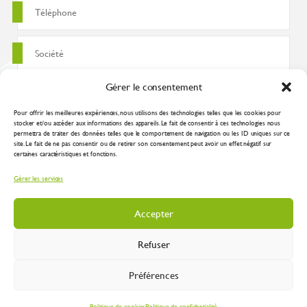
Gérer le consentement
Pour offrir les meilleures expériences, nous utilisons des technologies telles que les cookies pour
stocker et/ou accéder aux informations des appareils. Le fait de consentir à ces technologies nous
permettra de traiter des données telles que le comportement de navigation ou les ID uniques sur ce
site. Le fait de ne pas consentir ou de retirer son consentement peut avoir un effet négatif sur
certaines caractéristiques et fonctions.
J'accepte que ces données soient utilisées pour traiter ma demande
Gérer les services
conformément à la
politique de confidentialité
Accepter
Refuser
Préférences
Inustry 2026 |
Mentions légales
|
Plan du site
|
Protection des données
| Réalisation
:
Spirale Communication Industrielle
Politique de cookies
Politique de confidentialité