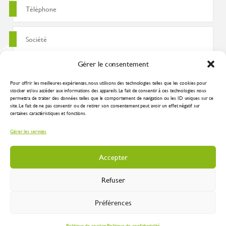
Gérer le consentement
Pour offrir les meilleures expériences, nous utilisons des technologies telles que les cookies pour
stocker et/ou accéder aux informations des appareils. Le fait de consentir à ces technologies nous
permettra de traiter des données telles que le comportement de navigation ou les ID uniques sur ce
site. Le fait de ne pas consentir ou de retirer son consentement peut avoir un effet négatif sur
certaines caractéristiques et fonctions.
J'accepte que ces données soient utilisées pour traiter ma demande
Gérer les services
conformément à la
politique de confidentialité
Accepter
Refuser
Préférences
Inustry 2026 |
Mentions légales
|
Plan du site
|
Protection des données
| Réalisation
:
Spirale Communication Industrielle
Politique de cookies
Politique de confidentialité