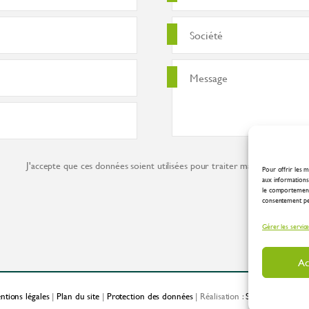
J'accepte que ces données soient utilisées pour traiter ma demande co
Pour offrir les m
aux informations 
le comportement 
consentement peut
Gérer les servic
Ac
ntions légales
|
Plan du site
|
Protection des données
| Réalisation :
Spirale Communic