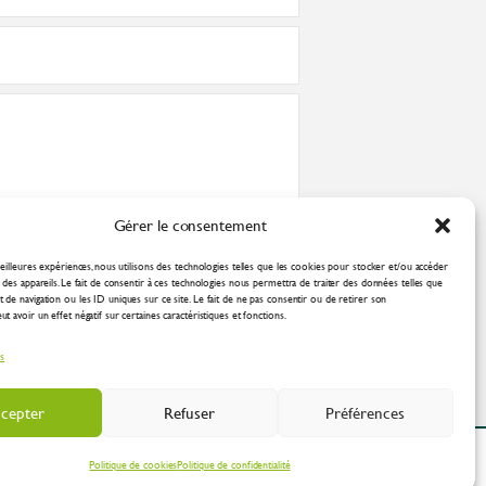
Gérer le consentement
nformément à la
politique de confidentialité
eilleures expériences, nous utilisons des technologies telles que les cookies pour stocker et/ou accéder
des appareils. Le fait de consentir à ces technologies nous permettra de traiter des données telles que
de navigation ou les ID uniques sur ce site. Le fait de ne pas consentir ou de retirer son
 avoir un effet négatif sur certaines caractéristiques et fonctions.
es
cepter
Refuser
Préférences
ation Industrielle
Politique de cookies
Politique de confidentialité