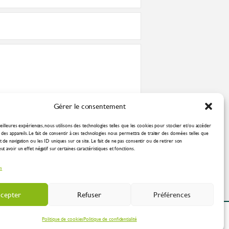
Gérer le consentement
nformément à la
politique de confidentialité
eilleures expériences, nous utilisons des technologies telles que les cookies pour stocker et/ou accéder
des appareils. Le fait de consentir à ces technologies nous permettra de traiter des données telles que
de navigation ou les ID uniques sur ce site. Le fait de ne pas consentir ou de retirer son
 avoir un effet négatif sur certaines caractéristiques et fonctions.
es
cepter
Refuser
Préférences
ation Industrielle
Politique de cookies
Politique de confidentialité