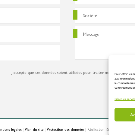
J'accepte que ces données soient utilisées pour traiter ma demande co
Pour offrir les m
aux informations 
le comportement 
consentement peut
Gérer les servic
Ac
ntions légales
|
Plan du site
|
Protection des données
| Réalisation :
Spirale Communic