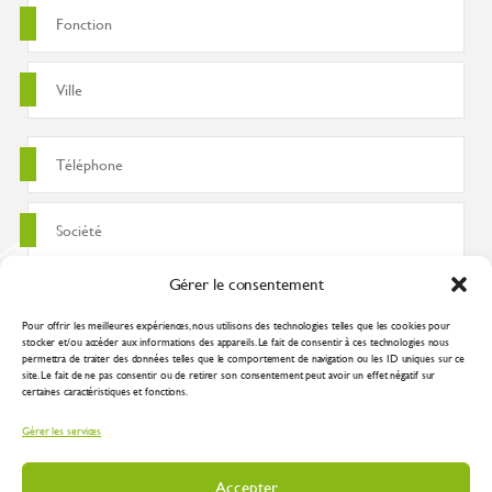
Gérer le consentement
Pour offrir les meilleures expériences, nous utilisons des technologies telles que les cookies pour
stocker et/ou accéder aux informations des appareils. Le fait de consentir à ces technologies nous
permettra de traiter des données telles que le comportement de navigation ou les ID uniques sur ce
site. Le fait de ne pas consentir ou de retirer son consentement peut avoir un effet négatif sur
certaines caractéristiques et fonctions.
J'accepte que ces données soient utilisées pour traiter ma demande
Gérer les services
conformément à la
politique de confidentialité
Accepter