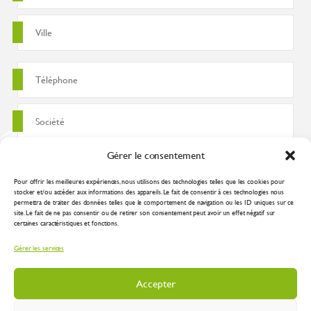
Gérer le consentement
Pour offrir les meilleures expériences, nous utilisons des technologies telles que les cookies pour
stocker et/ou accéder aux informations des appareils. Le fait de consentir à ces technologies nous
permettra de traiter des données telles que le comportement de navigation ou les ID uniques sur ce
site. Le fait de ne pas consentir ou de retirer son consentement peut avoir un effet négatif sur
certaines caractéristiques et fonctions.
J'accepte que ces données soient utilisées pour traiter ma demande
Gérer les services
conformément à la
politique de confidentialité
Accepter