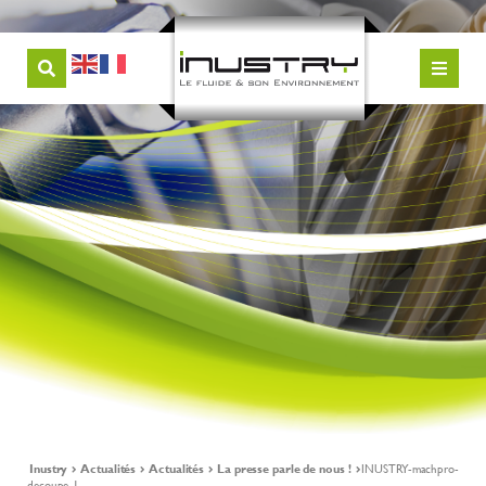
Inustry
Actualités
Actualités
La presse parle de nous !
INUSTRY-machpro-
decoupe-1