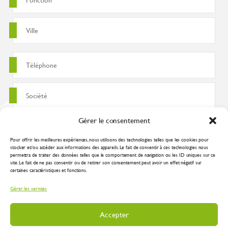
Gérer le consentement
Pour offrir les meilleures expériences, nous utilisons des technologies telles que les cookies pour
stocker et/ou accéder aux informations des appareils. Le fait de consentir à ces technologies nous
permettra de traiter des données telles que le comportement de navigation ou les ID uniques sur ce
site. Le fait de ne pas consentir ou de retirer son consentement peut avoir un effet négatif sur
certaines caractéristiques et fonctions.
J'accepte que ces données soient utilisées pour traiter ma demande
Gérer les services
conformément à la
politique de confidentialité
Accepter