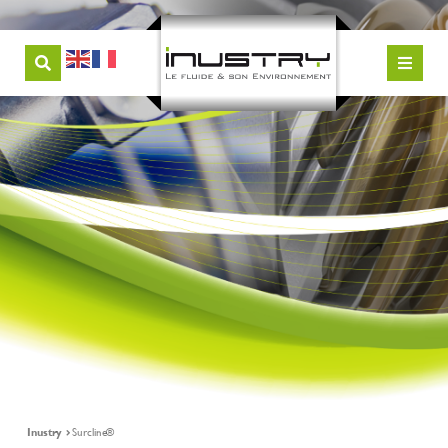
Inustry
Surcline®