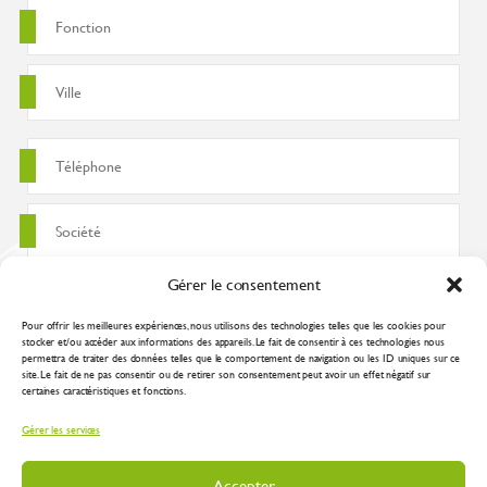
Gérer le consentement
Pour offrir les meilleures expériences, nous utilisons des technologies telles que les cookies pour
stocker et/ou accéder aux informations des appareils. Le fait de consentir à ces technologies nous
permettra de traiter des données telles que le comportement de navigation ou les ID uniques sur ce
site. Le fait de ne pas consentir ou de retirer son consentement peut avoir un effet négatif sur
certaines caractéristiques et fonctions.
J'accepte que ces données soient utilisées pour traiter ma demande
Gérer les services
conformément à la
politique de confidentialité
Accepter