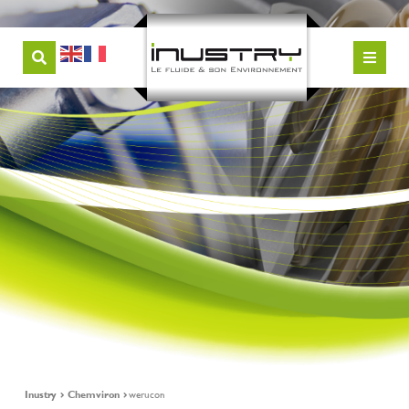
Inustry
Chemviron
werucon