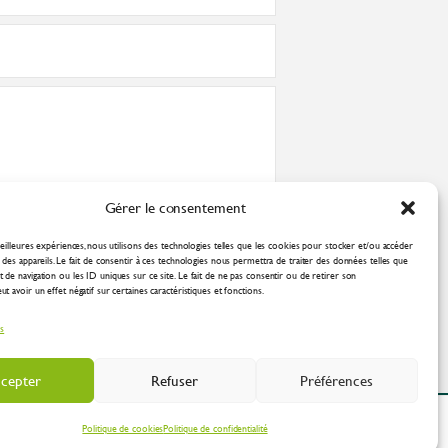
Gérer le consentement
nformément à la
politique de confidentialité
eilleures expériences, nous utilisons des technologies telles que les cookies pour stocker et/ou accéder
des appareils. Le fait de consentir à ces technologies nous permettra de traiter des données telles que
de navigation ou les ID uniques sur ce site. Le fait de ne pas consentir ou de retirer son
 avoir un effet négatif sur certaines caractéristiques et fonctions.
es
cepter
Refuser
Préférences
ation Industrielle
Politique de cookies
Politique de confidentialité