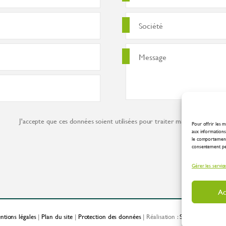
J'accepte que ces données soient utilisées pour traiter ma demande co
Pour offrir les m
aux informations 
le comportement 
consentement peut
Gérer les servic
Ac
ntions légales
|
Plan du site
|
Protection des données
| Réalisation :
Spirale Communic