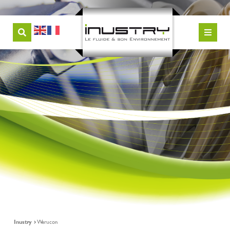
Inustry
Werucon