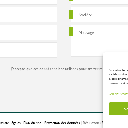
J'accepte que ces données soient utilisées pour traiter ma demande co
Pour offrir les m
aux informations 
le comportement 
consentement peut
Gérer les servic
Ac
ntions légales
|
Plan du site
|
Protection des données
| Réalisation :
Spirale Communic