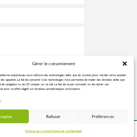
Gérer le consentement
nformément à la
politique de confidentialité
eilleures expériences, nous utilisons des technologies telles que les cookies pour stocker et/ou accéder
des appareils. Le fait de consentir à ces technologies nous permettra de traiter des données telles que
de navigation ou les ID uniques sur ce site. Le fait de ne pas consentir ou de retirer son
 avoir un effet négatif sur certaines caractéristiques et fonctions.
es
cepter
Refuser
Préférences
ation Industrielle
Politique de cookies
Politique de confidentialité