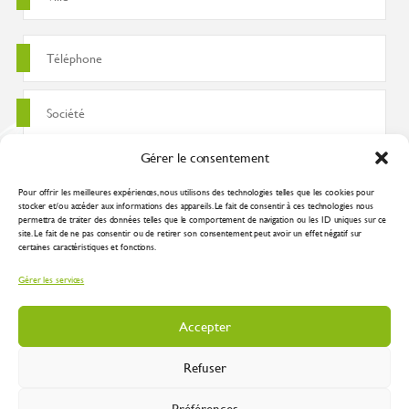
Gérer le consentement
Pour offrir les meilleures expériences, nous utilisons des technologies telles que les cookies pour
stocker et/ou accéder aux informations des appareils. Le fait de consentir à ces technologies nous
permettra de traiter des données telles que le comportement de navigation ou les ID uniques sur ce
site. Le fait de ne pas consentir ou de retirer son consentement peut avoir un effet négatif sur
certaines caractéristiques et fonctions.
J'accepte que ces données soient utilisées pour traiter ma demande
Gérer les services
conformément à la
politique de confidentialité
Accepter
Refuser
Préférences