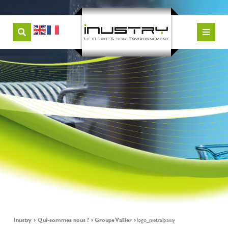
Inustry
Qui-sommes nous ?
Groupe Vallier
logo_metralpassy