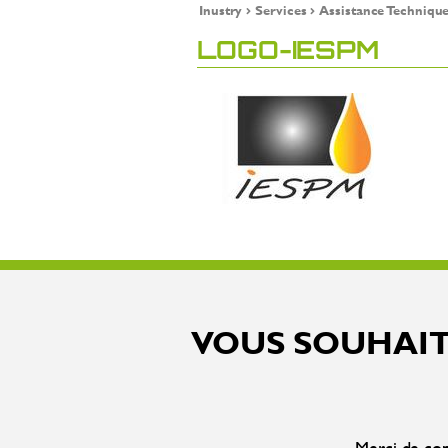
Inustry
Services
Assistance Techniqu
LOGO-IESPM
VOUS SOUHAIT
Merci de com