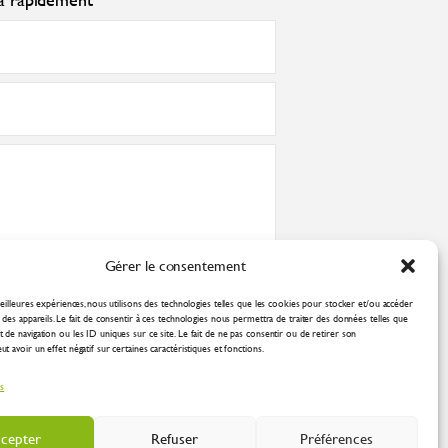
Gérer le consentement
nformément à la
politique de confidentialité
eilleures expériences, nous utilisons des technologies telles que les cookies pour stocker et/ou accéder
des appareils. Le fait de consentir à ces technologies nous permettra de traiter des données telles que
de navigation ou les ID uniques sur ce site. Le fait de ne pas consentir ou de retirer son
 avoir un effet négatif sur certaines caractéristiques et fonctions.
es
cepter
Refuser
Préférences