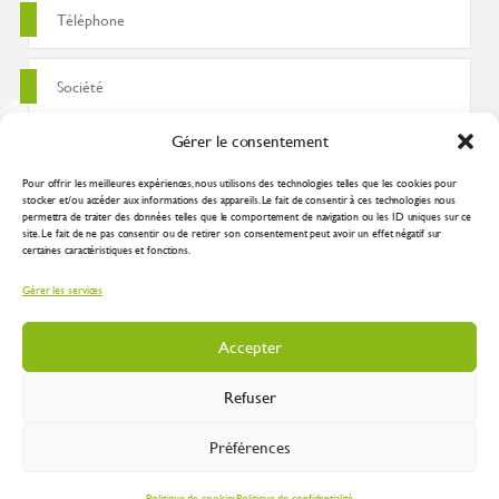
Gérer le consentement
Pour offrir les meilleures expériences, nous utilisons des technologies telles que les cookies pour
stocker et/ou accéder aux informations des appareils. Le fait de consentir à ces technologies nous
permettra de traiter des données telles que le comportement de navigation ou les ID uniques sur ce
site. Le fait de ne pas consentir ou de retirer son consentement peut avoir un effet négatif sur
certaines caractéristiques et fonctions.
J'accepte que ces données soient utilisées pour traiter ma demande
Gérer les services
conformément à la
politique de confidentialité
Accepter
Refuser
Préférences
Inustry 2026 |
Mentions légales
|
Plan du site
|
Protection des données
| Réalisation
:
Spirale Communication Industrielle
Politique de cookies
Politique de confidentialité