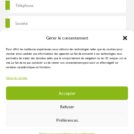
Gérer le consentement
Pour offrir les meilleures expériences, nous utilisons des technologies telles que les cookies pour
stocker et/ou accéder aux informations des appareils. Le fait de consentir à ces technologies nous
permettra de traiter des données telles que le comportement de navigation ou les ID uniques sur ce
site. Le fait de ne pas consentir ou de retirer son consentement peut avoir un effet négatif sur
certaines caractéristiques et fonctions.
J'accepte que ces données soient utilisées pour traiter ma demande
Gérer les services
conformément à la
politique de confidentialité
Accepter
Refuser
Préférences
Inustry 2026 |
Mentions légales
|
Plan du site
|
Protection des données
| Réalisation
:
Spirale Communication Industrielle
Politique de cookies
Politique de confidentialité