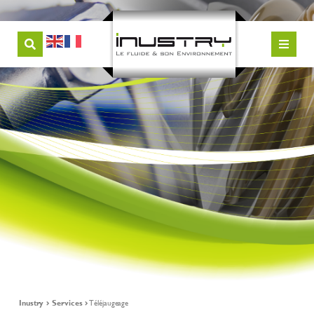
Inustry
Services
Téléjaugeage