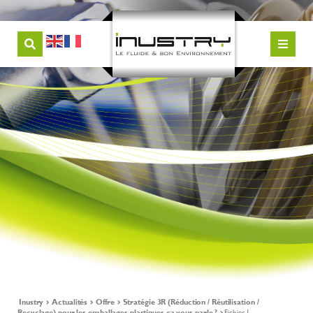
Inustry
Actualités
Offre
Stratégie 3R (Réduction / Réutilisation /
Recyclage) pour les emballages plastiques ça vous parle ?
Fichier 1