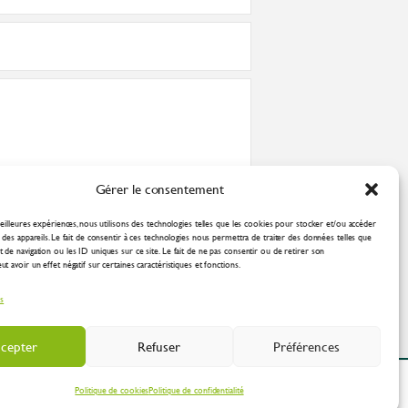
Gérer le consentement
nformément à la
politique de confidentialité
eilleures expériences, nous utilisons des technologies telles que les cookies pour stocker et/ou accéder
des appareils. Le fait de consentir à ces technologies nous permettra de traiter des données telles que
de navigation ou les ID uniques sur ce site. Le fait de ne pas consentir ou de retirer son
 avoir un effet négatif sur certaines caractéristiques et fonctions.
es
cepter
Refuser
Préférences
ation Industrielle
Politique de cookies
Politique de confidentialité