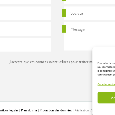
J'accepte que ces données soient utilisées pour traiter ma demande co
Pour offrir les m
aux informations 
le comportement 
consentement peut
Gérer les servic
Ac
ntions légales
|
Plan du site
|
Protection des données
| Réalisation :
Spirale Communic