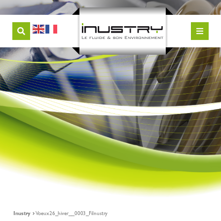
Inustry
Voeux26_hiver__0003_FiInustry