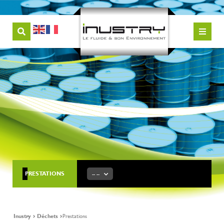
PRESTATIONS
-- --
Inustry
Déchets
Prestations