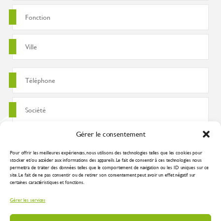
Gérer le consentement
Pour offrir les meilleures expériences, nous utilisons des technologies telles que les cookies pour
stocker et/ou accéder aux informations des appareils. Le fait de consentir à ces technologies nous
permettra de traiter des données telles que le comportement de navigation ou les ID uniques sur ce
site. Le fait de ne pas consentir ou de retirer son consentement peut avoir un effet négatif sur
certaines caractéristiques et fonctions.
J'accepte que ces données soient utilisées pour traiter ma demande
Gérer les services
conformément à la
politique de confidentialité