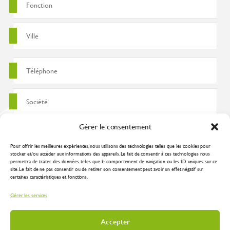
Gérer le consentement
Pour offrir les meilleures expériences, nous utilisons des technologies telles que les cookies pour
stocker et/ou accéder aux informations des appareils. Le fait de consentir à ces technologies nous
permettra de traiter des données telles que le comportement de navigation ou les ID uniques sur ce
site. Le fait de ne pas consentir ou de retirer son consentement peut avoir un effet négatif sur
certaines caractéristiques et fonctions.
J'accepte que ces données soient utilisées pour traiter ma demande
Gérer les services
conformément à la
politique de confidentialité
Accepter