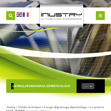
LAVAGE, DÉGRAISSAGE, DÉPARTICULAGE
-- --
Inustry
Fluides techniques
Lavage, dégraissage, départiculage
Le systeme
SAFE-TAINER
accessoire-safetainer