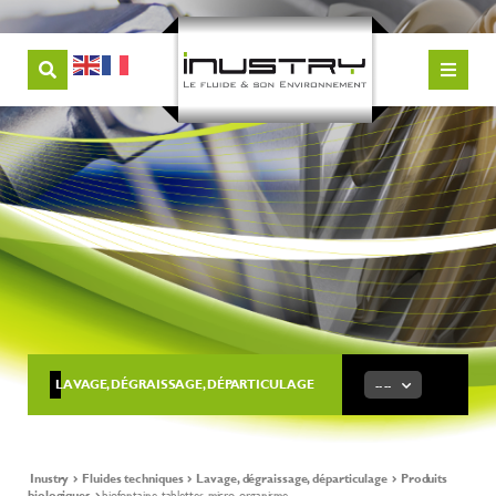
LAVAGE, DÉGRAISSAGE, DÉPARTICULAGE
-- --
Inustry
Fluides techniques
Lavage, dégraissage, départiculage
Produits
biologiques
biofontaine-tablettes-micro-organisme