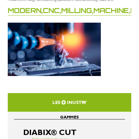
MODERN,CNC,MILLING,MACHINE,D
LES
INUSTRY
GAMMES
DIABIX® CUT