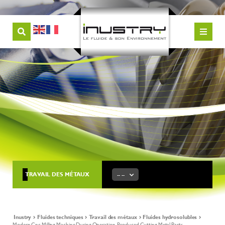
TRAVAIL DES MÉTAUX
-- --
Inustry
Fluides techniques
Travail des métaux
Fluides hydrosolubles
Modern,Cnc,Milling,Machine,During,Operation.,Produced,Cutting,Metal,Parts,