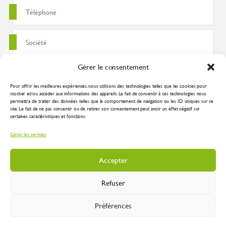
Gérer le consentement
Pour offrir les meilleures expériences, nous utilisons des technologies telles que les cookies pour
stocker et/ou accéder aux informations des appareils. Le fait de consentir à ces technologies nous
permettra de traiter des données telles que le comportement de navigation ou les ID uniques sur ce
site. Le fait de ne pas consentir ou de retirer son consentement peut avoir un effet négatif sur
certaines caractéristiques et fonctions.
J'accepte que ces données soient utilisées pour traiter ma demande
Gérer les services
conformément à la
politique de confidentialité
Accepter
Refuser
Préférences
Inustry 2026 |
Mentions légales
|
Plan du site
|
Protection des données
| Réalisation
:
Spirale Communication Industrielle