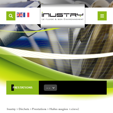
PRESTATIONS
-- --
Inustry
Déchets
Prestations
Huiles usagées
ademe2