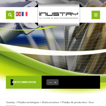
ANTICORROSION
-- --
Inustry
Fluides techniques
Anticorrosion
Fluides de protection
Base
graisseuse