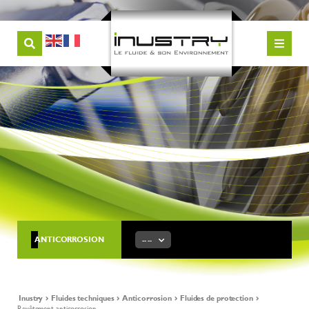
ANTICORROSION
-- --
Inustry
Fluides techniques
Anticorrosion
Fluides de protection
Revêtement anticorrosion