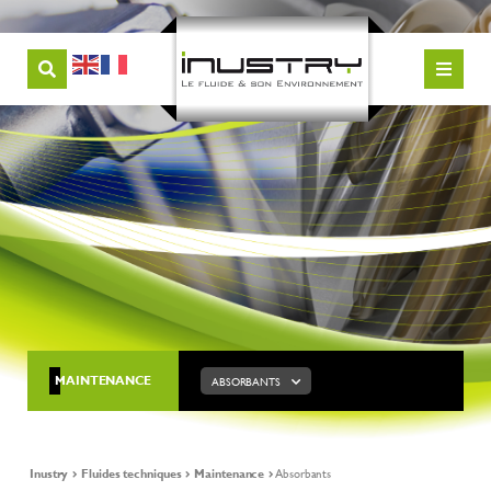
MAINTENANCE
ABSORBANTS
Inustry
Fluides techniques
Maintenance
Absorbants