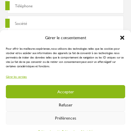
Gérer le consentement
Pour offrir les meilleures expériences, nous utilisons des technologies telles que les cookies pour
stocker et/ou accéder aux informations des appareils. Le fait de consentir à ces technologies nous
permettra de traiter des données telles que le comportement de navigation ou les ID uniques sur ce
site. Le fait de ne pas consentir ou de retirer son consentement peut avoir un effet négatif sur
certaines caractéristiques et fonctions.
J'accepte que ces données soient utilisées pour traiter ma demande
Gérer les services
conformément à la
politique de confidentialité
Accepter
Refuser
Préférences
Inustry 2026 |
Mentions légales
|
Plan du site
|
Protection des données
| Réalisation
:
Spirale Communication Industrielle