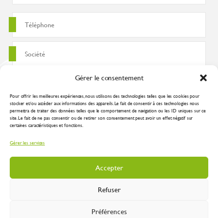
Gérer le consentement
Pour offrir les meilleures expériences, nous utilisons des technologies telles que les cookies pour
stocker et/ou accéder aux informations des appareils. Le fait de consentir à ces technologies nous
permettra de traiter des données telles que le comportement de navigation ou les ID uniques sur ce
site. Le fait de ne pas consentir ou de retirer son consentement peut avoir un effet négatif sur
certaines caractéristiques et fonctions.
J'accepte que ces données soient utilisées pour traiter ma demande
Gérer les services
conformément à la
politique de confidentialité
Accepter
Refuser
Préférences