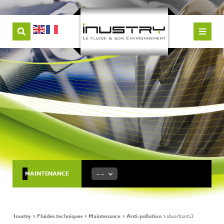
MAINTENANCE
-- --
Inustry
Fluides techniques
Maintenance
Anti-pollution
absorbants2