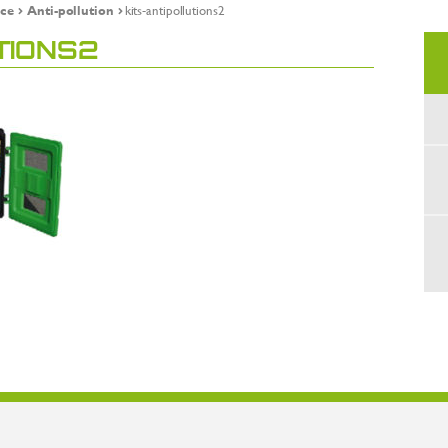
ce
Anti-pollution
kits-antipollutions2
TIONS2