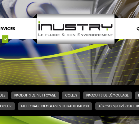
ERVICES
Q
DES
PRODUITS DE NETTOYAGE
COLLES
PRODUITS DE DÉMOULAGE
’ODEUR
NETTOYAGE MEMBRANES ULTRAFILTRATION
AÉROSOLS, PULVÉRISATEU