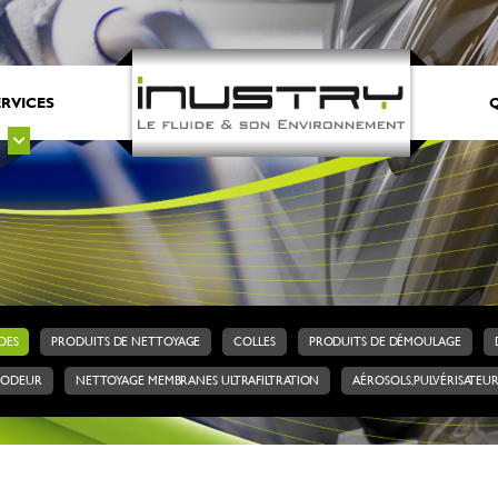
ERVICES
Q
DES
PRODUITS DE NETTOYAGE
COLLES
PRODUITS DE DÉMOULAGE
’ODEUR
NETTOYAGE MEMBRANES ULTRAFILTRATION
AÉROSOLS, PULVÉRISATEU