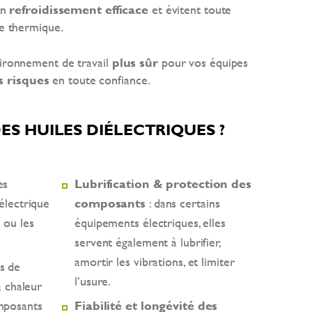
un
refroidissement efficace
et évitent toute
e thermique.
vironnement de travail
plus sûr
pour vos équipes
s risques
en toute confiance.
ES HUILES DIÉLECTRIQUES ?
es
Lubrification & protection des
iélectrique
composants
: dans certains
 ou les
équipements électriques, elles
servent également à lubrifier,
amortir les vibrations, et limiter
us de
l’usure.
la chaleur
mposants
Fiabilité et longévité des