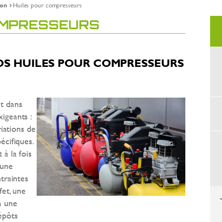
ion
Huiles pour compresseurs
OMPRESSEURS
OS HUILES POUR COMPRESSEURS
t dans
igeants :
riations de
écifiques.
à la fois
 une
traintes
fet, une
à une
épôts