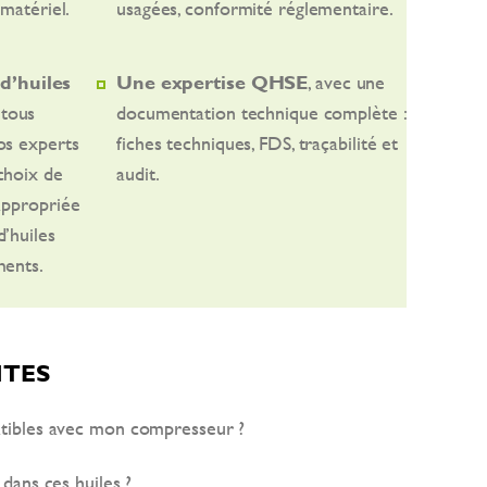
 matériel.
usagées, conformité réglementaire.
d’huiles
Une expertise QHSE
, avec une
tous
documentation technique complète :
os experts
fiches techniques, FDS, traçabilité et
choix de
audit.
appropriée
’huiles
ments.
NTES
atibles avec mon compresseur ?
 dans ces huiles ?