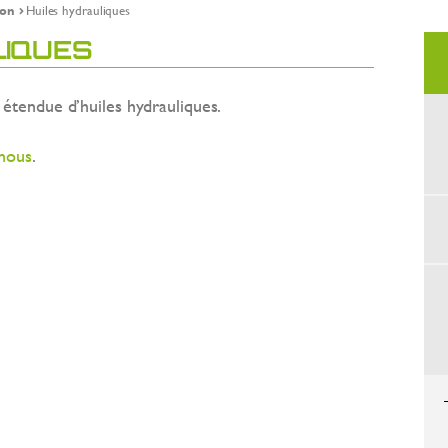
ion
Huiles hydrauliques
LIQUES
endue d’huiles hydrauliques.
nous
.