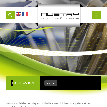
LUBRIFICATION
-- --
Inustry
Fluides techniques
Lubrification
Huiles pour paliers et de
circulation
Huiles