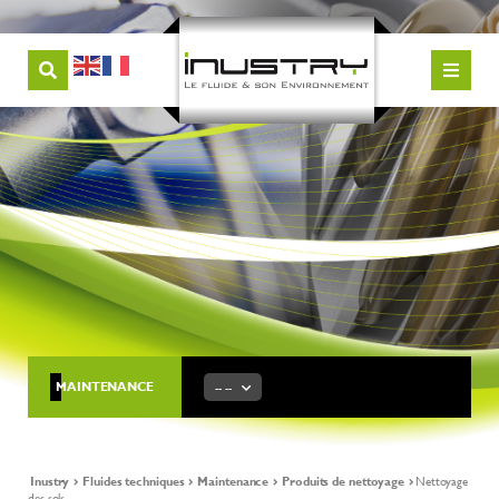
MAINTENANCE
-- --
Inustry
Fluides techniques
Maintenance
Produits de nettoyage
Nettoyage
des sols